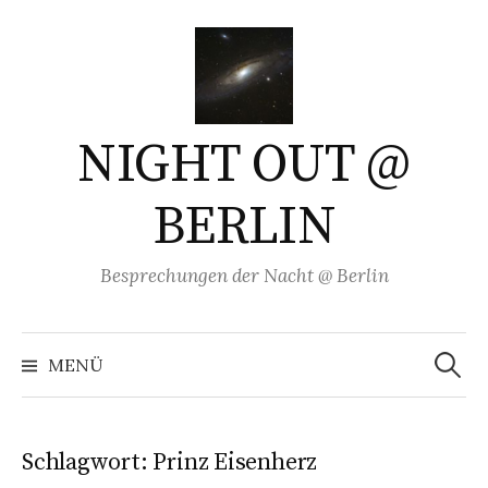
Springe
zum
Inhalt
NIGHT OUT @
BERLIN
Besprechungen der Nacht @ Berlin
Suchen
nach:
MENÜ
Schlagwort:
Prinz Eisenherz