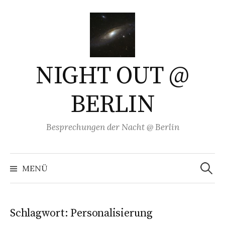
Springe
zum
Inhalt
NIGHT OUT @
BERLIN
Besprechungen der Nacht @ Berlin
Suchen
nach:
MENÜ
Schlagwort:
Personalisierung