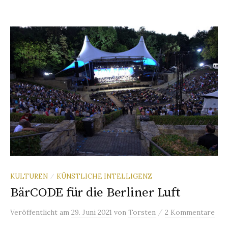
KULTUREN
KÜNSTLICHE INTELLIGENZ
/
BärCODE für die Berliner Luft
/
Veröffentlicht
am
29. Juni 2021
von
Torsten
2 Kommentare