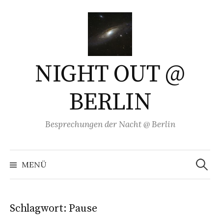
Springe
zum
Inhalt
NIGHT OUT @
BERLIN
Besprechungen der Nacht @ Berlin
Suchen
nach:
MENÜ
Schlagwort:
Pause