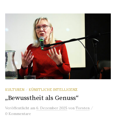
KULTUREN
KÜNSTLICHE INTELLIGENZ
/
„Bewusstheit als Genuss“
/
Veröffentlicht
am
6. Dezember 2025
von
Torsten
0 Kommentare