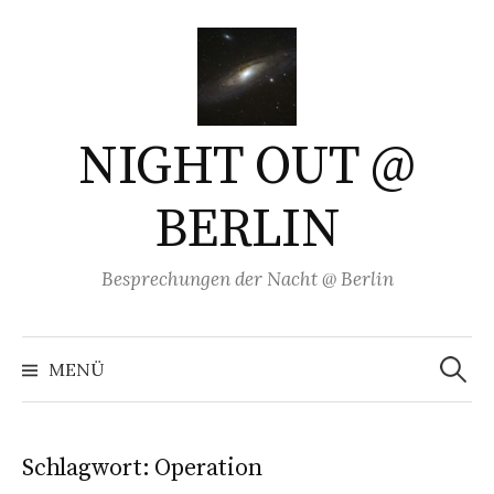
Springe
zum
Inhalt
NIGHT OUT @
BERLIN
Besprechungen der Nacht @ Berlin
Suchen
nach:
MENÜ
Schlagwort:
Operation