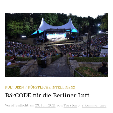
KULTUREN
KÜNSTLICHE INTELLIGENZ
/
BärCODE für die Berliner Luft
/
Veröffentlicht
am
29. Juni 2021
von
Torsten
2 Kommentare