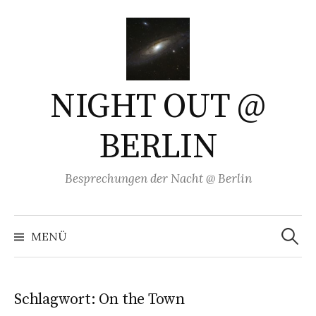
Springe
zum
Inhalt
NIGHT OUT @
BERLIN
Besprechungen der Nacht @ Berlin
Suchen
nach:
MENÜ
Schlagwort:
On the Town