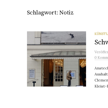
Schlagwort:
Notiz
KÜNSTL
Schw
Veröffe
0 Komm
Anstec
Aushalt
Clemens
Kleist-P