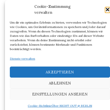
Kommentar-Feed
Cookie-Zustimmung
verwalten
WordPress.org
Um dir ein optimales Erlebnis zu bieten, verwenden wir Technologien
wie Cookies, um Geräteinformationen zu speichern und/oder darauf
zuzugreifen. Wenn du diesen Technologien zustimmst, können wir
Daten wie das Surfverhalten oder eindeutige IDs auf dieser Website
verarbeiten. Wenn du deine Zustimmung nicht erteilst oder
ARCHIV
zurückziehst, können bestimmte Merkmale und Funktionen
beeinträchtigt werden.
Archiv
Dienste verwalten
AKZEPTIEREN
ABLEHNEN
© 2026
NIGHT OUT @ BERLIN
EINSTELLUNGEN ANSEHEN
|
Powered by
WordPress
Theme:
Graphy
von Themegraphy
Cookie-Richtlinie
Über NIGHT OUT @ BERLIN