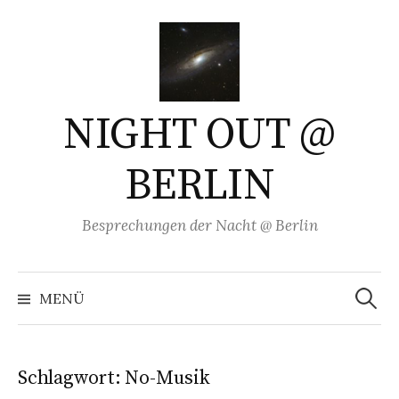
Springe
zum
Inhalt
NIGHT OUT @
BERLIN
Besprechungen der Nacht @ Berlin
Suchen
nach:
MENÜ
Schlagwort:
No-Musik