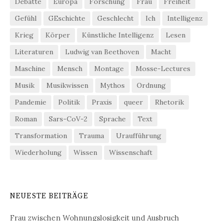
Debatte
Europa
Forschung
Frau
Freiheit
Gefühl
GEschichte
Geschlecht
Ich
Intelligenz
Krieg
Körper
Künstliche Intelligenz
Lesen
Literaturen
Ludwig van Beethoven
Macht
Maschine
Mensch
Montage
Mosse-Lectures
Musik
Musikwissen
Mythos
Ordnung
Pandemie
Politik
Praxis
queer
Rhetorik
Roman
Sars-CoV-2
Sprache
Text
Transformation
Trauma
Uraufführung
Wiederholung
Wissen
Wissenschaft
NEUESTE BEITRÄGE
Frau zwischen Wohnungslosigkeit und Ausbruch