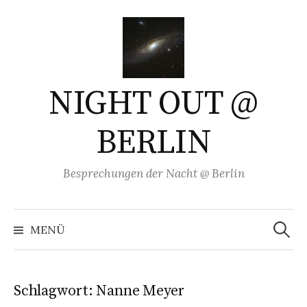
Springe
zum
Inhalt
NIGHT OUT @
BERLIN
Besprechungen der Nacht @ Berlin
Suchen
nach:
MENÜ
Schlagwort:
Nanne Meyer