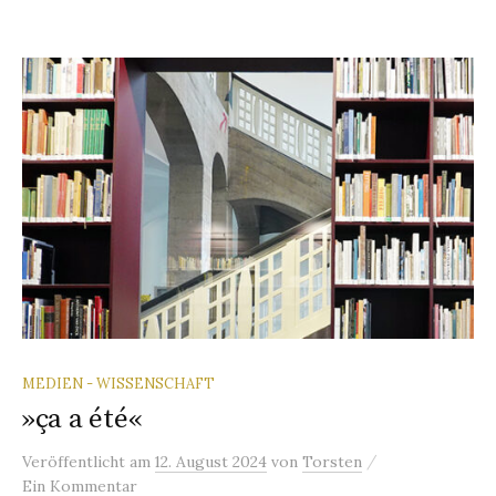
MEDIEN - WISSENSCHAFT
»ça a été«
/
Veröffentlicht
am
12. August 2024
von
Torsten
Ein Kommentar