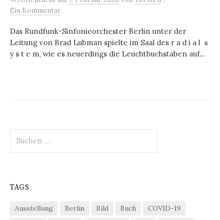
Ein Kommentar
Das Rundfunk-Sinfonieorchester Berlin unter der
Leitung von Brad Lubman spielte im Saal des r a d i a l s
y s t e m, wie es neuerdings die Leuchtbuchstaben auf...
Suchen
nach:
TAGS
Ausstellung
Berlin
Bild
Buch
COVID-19