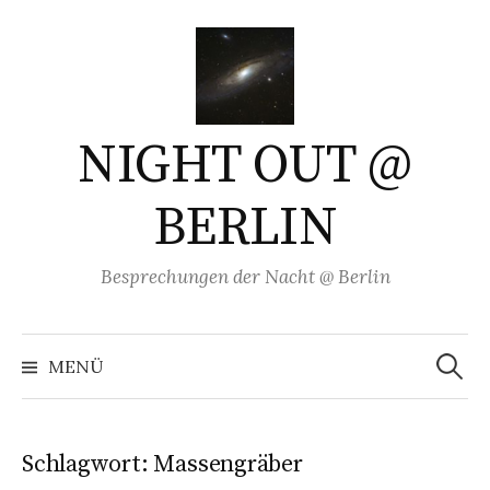
Springe
zum
Inhalt
NIGHT OUT @
BERLIN
Besprechungen der Nacht @ Berlin
Suchen
nach:
MENÜ
Schlagwort:
Massengräber