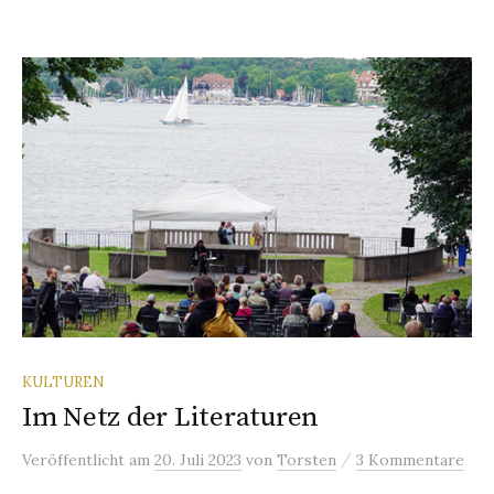
KULTUREN
Im Netz der Literaturen
/
Veröffentlicht
am
20. Juli 2023
von
Torsten
3 Kommentare