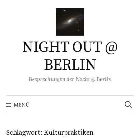
Springe
zum
Inhalt
NIGHT OUT @
BERLIN
Besprechungen der Nacht @ Berlin
Suchen
nach:
MENÜ
Schlagwort:
Kulturpraktiken