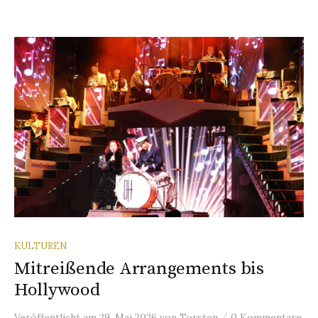
KULTUREN
Mitreißende Arrangements bis
Hollywood
/
Veröffentlicht
am
29. Mai 2026
von
Torsten
0 Kommentare