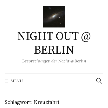
Springe
zum
Inhalt
NIGHT OUT @
BERLIN
Besprechungen der Nacht @ Berlin
Suchen
nach:
MENÜ
Schlagwort:
Kreuzfahrt