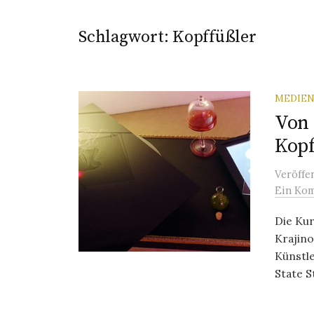
Schlagwort:
Kopffüßler
MEDIEN
Von 
Kopf
Veröffe
Ein Ko
Die Kur
Krajino
Künstle
State St