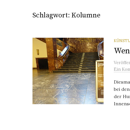
Schlagwort:
Kolumne
KÜNSTL
Wenn
Veröffe
Ein Ko
Diesmal
bei de
der Hum
Innense