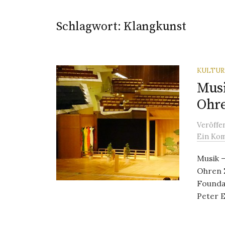
Schlagwort:
Klangkunst
KULTU
Musi
Ohr
Veröffe
Ein Ko
Musik –
Ohren 
Founda
Peter E