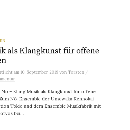
REN
k als Klangkunst für offene
en
/
ntlicht
am
10. September 2019
von
Torsten
mmentar
 Nō – Klang Musik als Klangkunst für offene
Zum Nō-Ensemble der Umewaka Kennokai
tion Tokio und dem Ensemble Musikfabrik mit
ötvös bei...