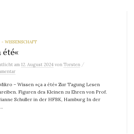
 - WISSENSCHAFT
a été«
/
ntlicht
am
12. August 2024
von
Torsten
mmentar
Mikro – Wissen »ça a été« Zur Tagung Lesen
reiben. Figuren des Kleinen zu Ehren von Prof.
ianne Schuller in der HFBK, Hamburg In der
..