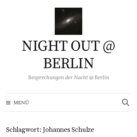
Springe
zum
Inhalt
NIGHT OUT @
BERLIN
Besprechungen der Nacht @ Berlin
Suchen
nach:
MENÜ
Schlagwort:
Johannes Schulze