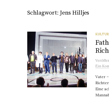
Schlagwort:
Jens Hilljes
KULTU
Fath
Rich
Veröffe
Ein Ko
Vater –
Richter
Eine sc
Mannsbi