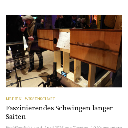
MEDIEN - WISSENSCHAFT
Faszinierendes Schwingen langer
Saiten
/
Veröffentlicht
am
4. April 2026
von
Torsten
0 Kommentare