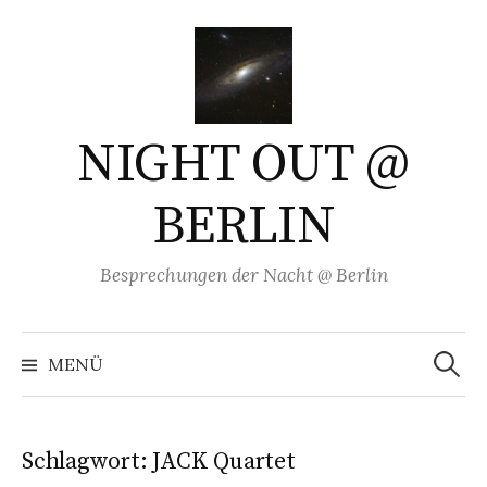
Springe
zum
Inhalt
NIGHT OUT @
BERLIN
Besprechungen der Nacht @ Berlin
Suchen
nach:
MENÜ
Schlagwort:
JACK Quartet