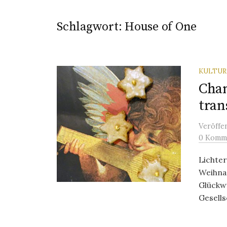
Schlagwort:
House of One
KULTU
Cha
tran
Veröffe
0 Komm
Lichter
Weihnac
Glückwü
Gesells