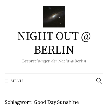
Springe
zum
Inhalt
NIGHT OUT @
BERLIN
Besprechungen der Nacht @ Berlin
Suchen
nach:
MENÜ
Schlagwort:
Good Day Sunshine