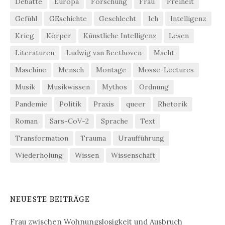
Debatte
Europa
Forschung
Frau
Freiheit
Gefühl
GEschichte
Geschlecht
Ich
Intelligenz
Krieg
Körper
Künstliche Intelligenz
Lesen
Literaturen
Ludwig van Beethoven
Macht
Maschine
Mensch
Montage
Mosse-Lectures
Musik
Musikwissen
Mythos
Ordnung
Pandemie
Politik
Praxis
queer
Rhetorik
Roman
Sars-CoV-2
Sprache
Text
Transformation
Trauma
Uraufführung
Wiederholung
Wissen
Wissenschaft
NEUESTE BEITRÄGE
Frau zwischen Wohnungslosigkeit und Ausbruch