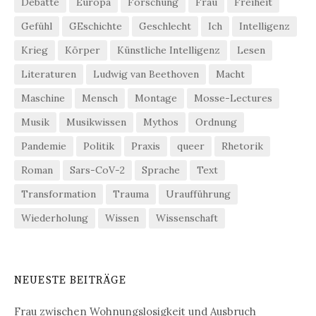
Debatte
Europa
Forschung
Frau
Freiheit
Gefühl
GEschichte
Geschlecht
Ich
Intelligenz
Krieg
Körper
Künstliche Intelligenz
Lesen
Literaturen
Ludwig van Beethoven
Macht
Maschine
Mensch
Montage
Mosse-Lectures
Musik
Musikwissen
Mythos
Ordnung
Pandemie
Politik
Praxis
queer
Rhetorik
Roman
Sars-CoV-2
Sprache
Text
Transformation
Trauma
Uraufführung
Wiederholung
Wissen
Wissenschaft
NEUESTE BEITRÄGE
Frau zwischen Wohnungslosigkeit und Ausbruch