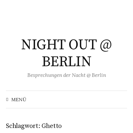
Springe
zum
Inhalt
NIGHT OUT @
BERLIN
Besprechungen der Nacht @ Berlin
Suchen
nach:
MENÜ
Schlagwort:
Ghetto