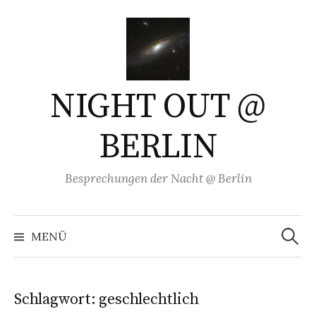
Springe
zum
Inhalt
NIGHT OUT @
BERLIN
Besprechungen der Nacht @ Berlin
Suchen
nach:
MENÜ
Schlagwort:
geschlechtlich