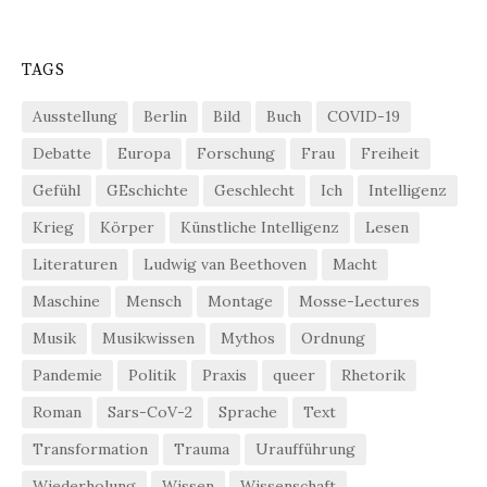
TAGS
Ausstellung
Berlin
Bild
Buch
COVID-19
Debatte
Europa
Forschung
Frau
Freiheit
Gefühl
GEschichte
Geschlecht
Ich
Intelligenz
Krieg
Körper
Künstliche Intelligenz
Lesen
Literaturen
Ludwig van Beethoven
Macht
Maschine
Mensch
Montage
Mosse-Lectures
Musik
Musikwissen
Mythos
Ordnung
Pandemie
Politik
Praxis
queer
Rhetorik
Roman
Sars-CoV-2
Sprache
Text
Transformation
Trauma
Uraufführung
Wiederholung
Wissen
Wissenschaft