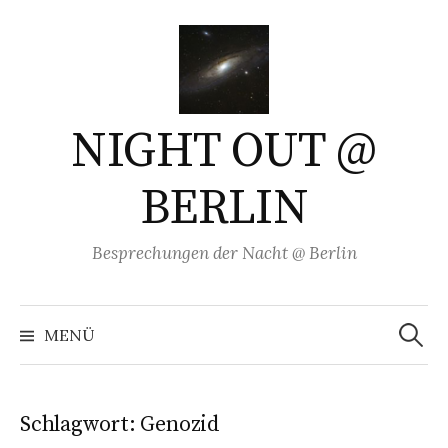
Springe
zum
Inhalt
NIGHT OUT @
BERLIN
Besprechungen der Nacht @ Berlin
Suchen
nach:
MENÜ
Schlagwort:
Genozid