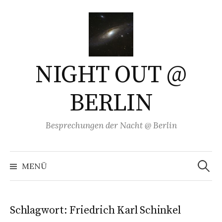
Springe
zum
Inhalt
NIGHT OUT @
BERLIN
Besprechungen der Nacht @ Berlin
Suchen
nach:
MENÜ
Schlagwort:
Friedrich Karl Schinkel