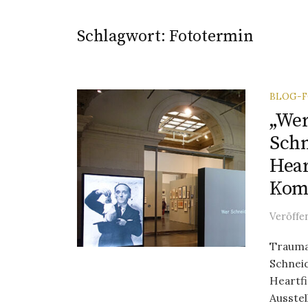
Schlagwort:
Fototermin
BLOG-
„Wer
Schn
Hear
Kom
Veröffe
Trauma
Schnei
Heartfi
Ausstel