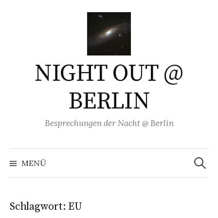
Springe
zum
Inhalt
NIGHT OUT @
BERLIN
Besprechungen der Nacht @ Berlin
Suchen
nach:
MENÜ
Schlagwort:
EU