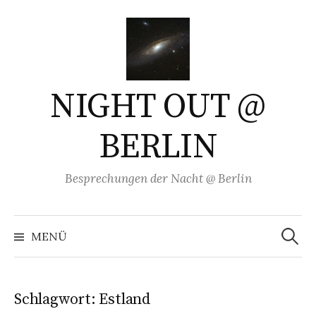
Springe
zum
Inhalt
NIGHT OUT @
BERLIN
Besprechungen der Nacht @ Berlin
Suchen
nach:
MENÜ
Schlagwort:
Estland