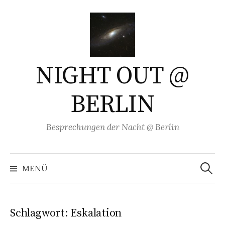
Springe
zum
Inhalt
NIGHT OUT @
BERLIN
Besprechungen der Nacht @ Berlin
Suchen
nach:
MENÜ
Schlagwort:
Eskalation