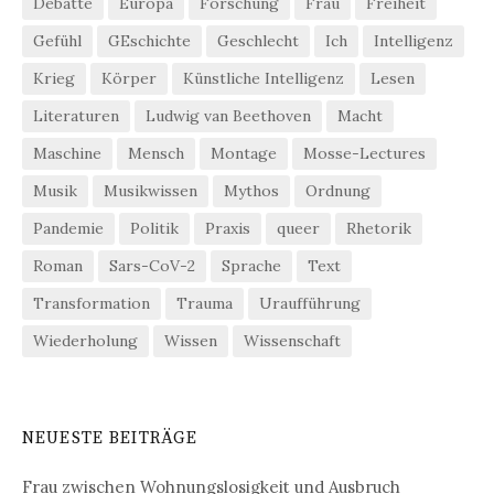
Debatte
Europa
Forschung
Frau
Freiheit
Gefühl
GEschichte
Geschlecht
Ich
Intelligenz
Krieg
Körper
Künstliche Intelligenz
Lesen
Literaturen
Ludwig van Beethoven
Macht
Maschine
Mensch
Montage
Mosse-Lectures
Musik
Musikwissen
Mythos
Ordnung
Pandemie
Politik
Praxis
queer
Rhetorik
Roman
Sars-CoV-2
Sprache
Text
Transformation
Trauma
Uraufführung
Wiederholung
Wissen
Wissenschaft
NEUESTE BEITRÄGE
Frau zwischen Wohnungslosigkeit und Ausbruch