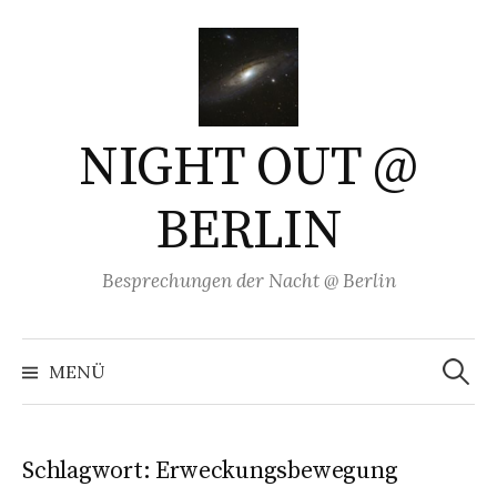
Springe
zum
Inhalt
NIGHT OUT @
BERLIN
Besprechungen der Nacht @ Berlin
Suchen
nach:
MENÜ
Schlagwort:
Erweckungsbewegung