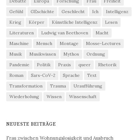
Debatte
Europa
Forschung
Frau
Freiheit
Gefühl
GEschichte
Geschlecht
Ich
Intelligenz
Krieg
Körper
Künstliche Intelligenz
Lesen
Literaturen
Ludwig van Beethoven
Macht
Maschine
Mensch
Montage
Mosse-Lectures
Musik
Musikwissen
Mythos
Ordnung
Pandemie
Politik
Praxis
queer
Rhetorik
Roman
Sars-CoV-2
Sprache
Text
Transformation
Trauma
Uraufführung
Wiederholung
Wissen
Wissenschaft
NEUESTE BEITRÄGE
Frau zwischen Wohnungslosigkeit und Ausbruch