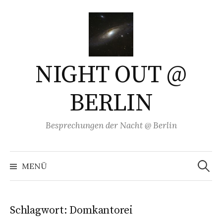
Springe
zum
Inhalt
NIGHT OUT @
BERLIN
Besprechungen der Nacht @ Berlin
Suchen
nach:
MENÜ
Schlagwort:
Domkantorei