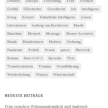
Debatte
Europa
Forschung
Frau
Freiheit
Gefühl
GEschichte
Geschlecht
Ich
Intelligenz
Krieg
Körper
Künstliche Intelligenz
Lesen
Literaturen
Ludwig van Beethoven
Macht
Maschine
Mensch
Montage
Mosse-Lectures
Musik
Musikwissen
Mythos
Ordnung
Pandemie
Politik
Praxis
queer
Rhetorik
Roman
Sars-CoV-2
Sprache
Text
Transformation
Trauma
Uraufführung
Wiederholung
Wissen
Wissenschaft
NEUESTE BEITRÄGE
Frau zwischen Wohnungslosigkeit und Ausbruch