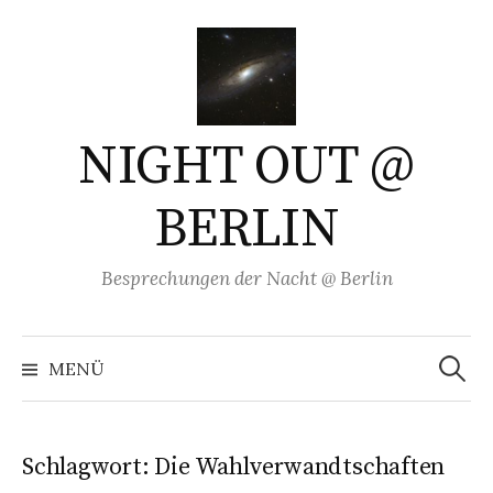
Springe
zum
Inhalt
NIGHT OUT @
BERLIN
Besprechungen der Nacht @ Berlin
Suchen
nach:
MENÜ
Schlagwort:
Die Wahlverwandtschaften