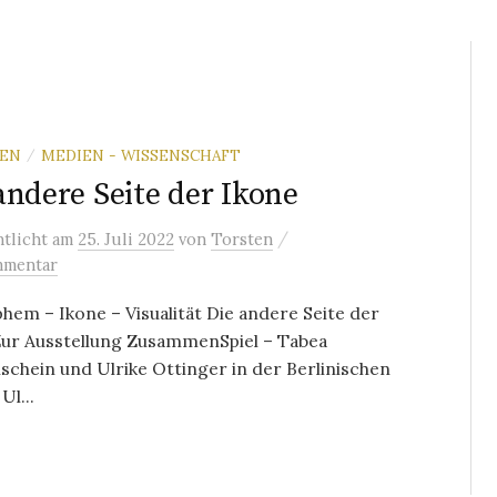
REN
MEDIEN - WISSENSCHAFT
/
andere Seite der Ikone
/
ntlicht
am
25. Juli 2022
von
Torsten
mmentar
hem – Ikone – Visualität Die andere Seite der
Zur Ausstellung ZusammenSpiel – Tabea
chein und Ulrike Ottinger in der Berlinischen
Ul...