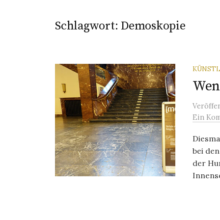
Schlagwort:
Demoskopie
KÜNSTL
Wenn
Veröffe
Ein Ko
Diesmal
bei de
der Hum
Innense