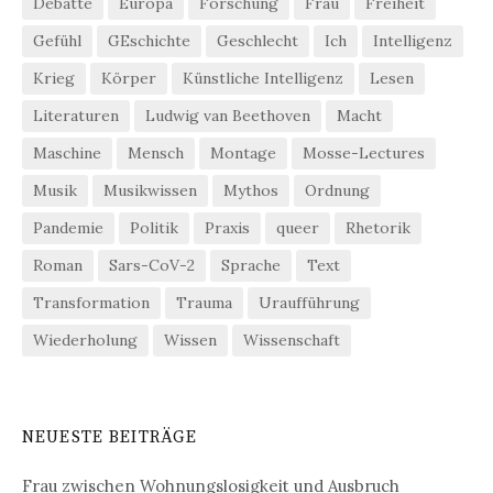
Debatte
Europa
Forschung
Frau
Freiheit
Gefühl
GEschichte
Geschlecht
Ich
Intelligenz
Krieg
Körper
Künstliche Intelligenz
Lesen
Literaturen
Ludwig van Beethoven
Macht
Maschine
Mensch
Montage
Mosse-Lectures
Musik
Musikwissen
Mythos
Ordnung
Pandemie
Politik
Praxis
queer
Rhetorik
Roman
Sars-CoV-2
Sprache
Text
Transformation
Trauma
Uraufführung
Wiederholung
Wissen
Wissenschaft
NEUESTE BEITRÄGE
Frau zwischen Wohnungslosigkeit und Ausbruch