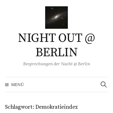
Springe
zum
Inhalt
NIGHT OUT @
BERLIN
Besprechungen der Nacht @ Berlin
Suchen
nach:
MENÜ
Schlagwort:
Demokratieindex