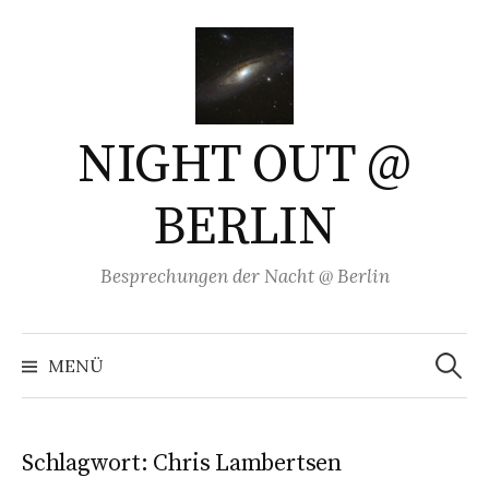
Springe
zum
Inhalt
NIGHT OUT @
BERLIN
Besprechungen der Nacht @ Berlin
Suchen
nach:
MENÜ
Schlagwort:
Chris Lambertsen