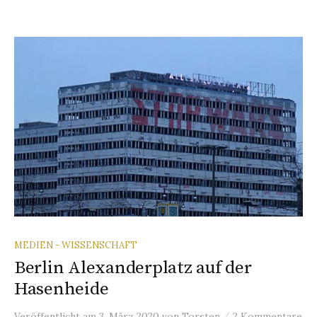
MEDIEN - WISSENSCHAFT
Berlin Alexanderplatz auf der
Hasenheide
/
Veröffentlicht
am
3. März 2020
von
Torsten
2 Kommentare