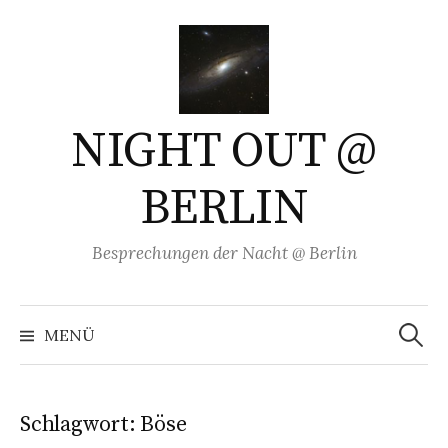
Springe
zum
Inhalt
NIGHT OUT @
BERLIN
Besprechungen der Nacht @ Berlin
Suchen
nach:
MENÜ
Schlagwort:
Böse