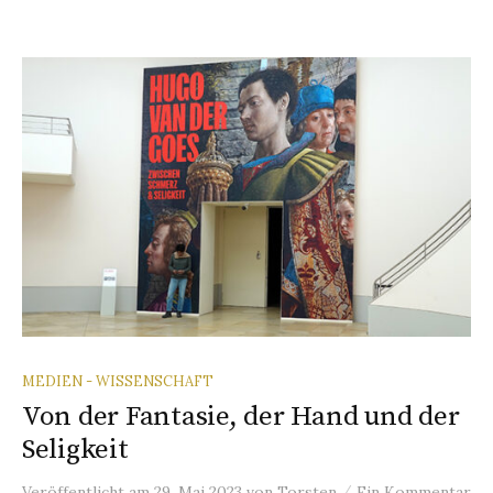
MEDIEN - WISSENSCHAFT
Von der Fantasie, der Hand und der
Seligkeit
/
Veröffentlicht
am
29. Mai 2023
von
Torsten
Ein Kommentar