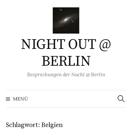
Springe
zum
Inhalt
NIGHT OUT @
BERLIN
Besprechungen der Nacht @ Berlin
Suchen
nach:
MENÜ
Schlagwort:
Belgien