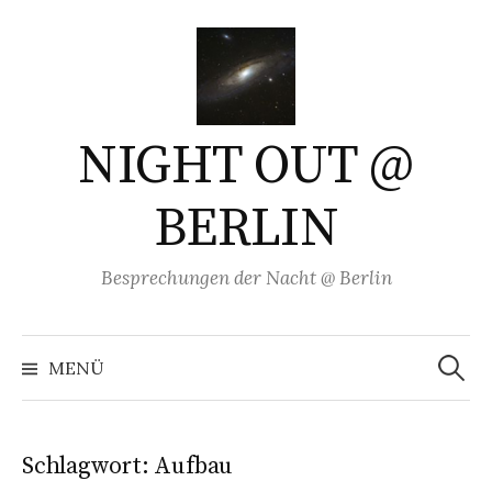
Springe
zum
Inhalt
NIGHT OUT @
BERLIN
Besprechungen der Nacht @ Berlin
Suchen
nach:
MENÜ
Schlagwort:
Aufbau