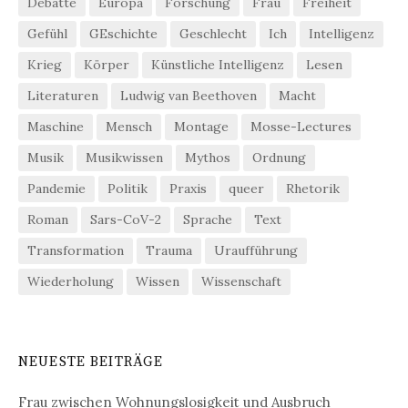
Debatte
Europa
Forschung
Frau
Freiheit
Gefühl
GEschichte
Geschlecht
Ich
Intelligenz
Krieg
Körper
Künstliche Intelligenz
Lesen
Literaturen
Ludwig van Beethoven
Macht
Maschine
Mensch
Montage
Mosse-Lectures
Musik
Musikwissen
Mythos
Ordnung
Pandemie
Politik
Praxis
queer
Rhetorik
Roman
Sars-CoV-2
Sprache
Text
Transformation
Trauma
Uraufführung
Wiederholung
Wissen
Wissenschaft
NEUESTE BEITRÄGE
Frau zwischen Wohnungslosigkeit und Ausbruch