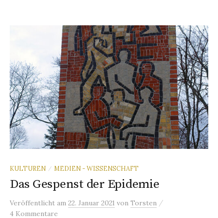
KULTUREN
MEDIEN - WISSENSCHAFT
/
Das Gespenst der Epidemie
/
Veröffentlicht
am
22. Januar 2021
von
Torsten
4 Kommentare