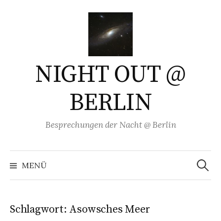
Springe
zum
Inhalt
NIGHT OUT @
BERLIN
Besprechungen der Nacht @ Berlin
Suchen
nach:
MENÜ
Schlagwort:
Asowsches Meer