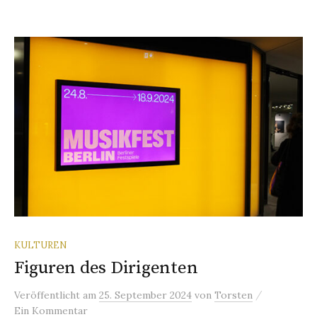
KULTUREN
Figuren des Dirigenten
/
Veröffentlicht
am
25. September 2024
von
Torsten
Ein Kommentar