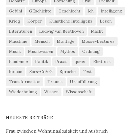
Debatte
Europa
Forschung
Frau
Freiheit
Gefühl
GEschichte
Geschlecht
Ich
Intelligenz
Krieg
Körper
Künstliche Intelligenz
Lesen
Literaturen
Ludwig van Beethoven
Macht
Maschine
Mensch
Montage
Mosse-Lectures
Musik
Musikwissen
Mythos
Ordnung
Pandemie
Politik
Praxis
queer
Rhetorik
Roman
Sars-CoV-2
Sprache
Text
Transformation
Trauma
Uraufführung
Wiederholung
Wissen
Wissenschaft
NEUESTE BEITRÄGE
Frau zwischen Wohnungslosigkeit und Ausbruch