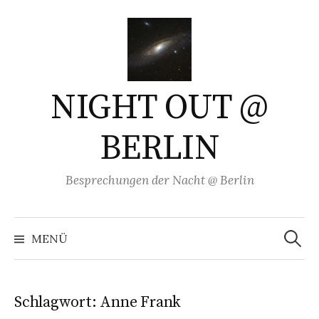
Springe
zum
Inhalt
NIGHT OUT @
BERLIN
Besprechungen der Nacht @ Berlin
Suchen
nach:
MENÜ
Schlagwort:
Anne Frank