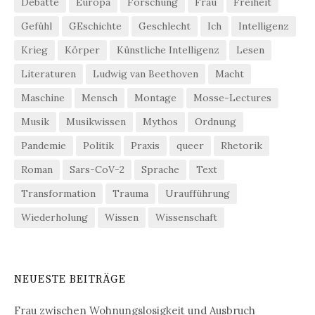
Debatte
Europa
Forschung
Frau
Freiheit
Gefühl
GEschichte
Geschlecht
Ich
Intelligenz
Krieg
Körper
Künstliche Intelligenz
Lesen
Literaturen
Ludwig van Beethoven
Macht
Maschine
Mensch
Montage
Mosse-Lectures
Musik
Musikwissen
Mythos
Ordnung
Pandemie
Politik
Praxis
queer
Rhetorik
Roman
Sars-CoV-2
Sprache
Text
Transformation
Trauma
Uraufführung
Wiederholung
Wissen
Wissenschaft
NEUESTE BEITRÄGE
Frau zwischen Wohnungslosigkeit und Ausbruch