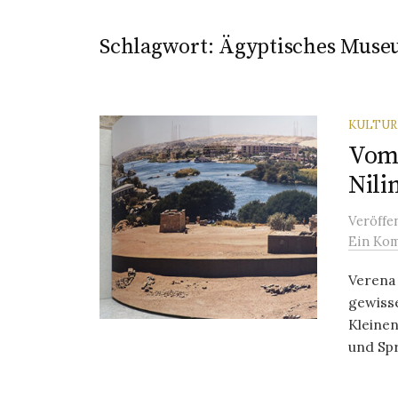
Schlagwort:
Ägyptisches Mus
KULTU
Vom 
Nili
Veröffe
Ein Ko
Verena 
gewiss
Kleinen
und Spr