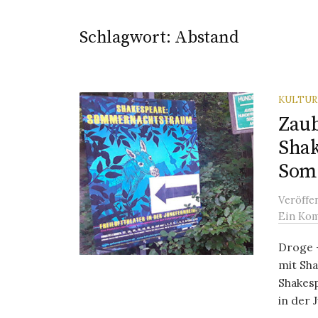
Schlagwort:
Abstand
KULTU
Zaub
Shak
Som
Veröffe
Ein Ko
Droge 
mit Sh
Shakes
in der 