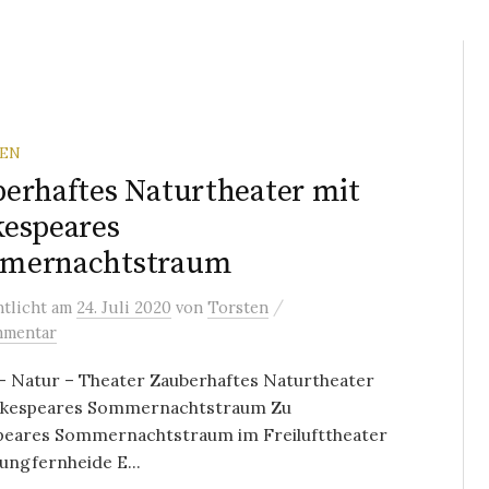
REN
erhaftes Naturtheater mit
espeares
mernachtstraum
/
ntlicht
am
24. Juli 2020
von
Torsten
mmentar
– Natur – Theater Zauberhaftes Naturtheater
akespeares Sommernachtstraum Zu
peares Sommernachtstraum im Freilufttheater
Jungfernheide E...