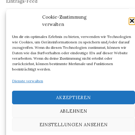
Eintrags-Feed
Kommentar-Feed
Cookie-Zustimmung
verwalten
WordPress.org
Um dir ein optimales Erlebnis zu bieten, verwenden wir Technologien
wie Cookies, um Geräteinformationen zu speichern und/oder darauf
zuzugreifen. Wenn du diesen Technologien zustimmst, können wir
Daten wie das Surfverhalten oder eindeutige IDs auf dieser Website
verarbeiten. Wenn du deine Zustimmung nicht erteilst oder
ARCHIV
zurückziehst, können bestimmte Merkmale und Funktionen
beeinträchtigt werden.
Archiv
Dienste verwalten
AKZEPTIEREN
ABLEHNEN
© 2026
NIGHT OUT @ BERLIN
EINSTELLUNGEN ANSEHEN
|
Powered by
WordPress
Theme:
Graphy
von Themegraphy