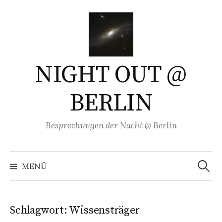
Springe
zum
Inhalt
NIGHT OUT @
BERLIN
Besprechungen der Nacht @ Berlin
Suchen
nach:
MENÜ
Schlagwort:
Wissensträger