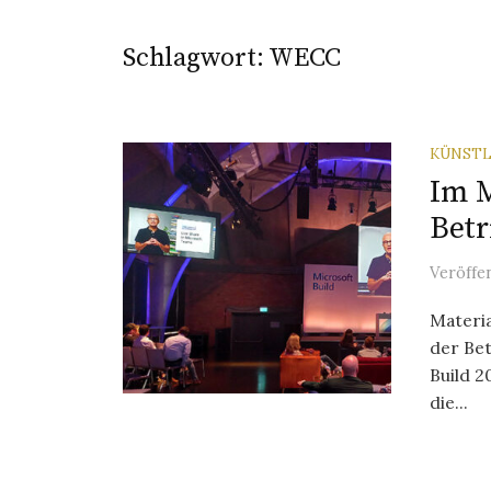
Schlagwort:
WECC
KÜNSTL
Im M
Betr
Veröffe
Materia
der Be
Build 2
die...