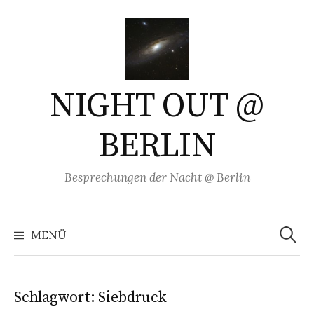
Springe
zum
Inhalt
NIGHT OUT @
BERLIN
Besprechungen der Nacht @ Berlin
Suchen
nach:
MENÜ
Schlagwort:
Siebdruck