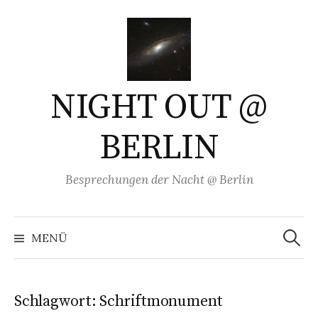
Springe
zum
Inhalt
NIGHT OUT @
BERLIN
Besprechungen der Nacht @ Berlin
Suchen
nach:
MENÜ
Schlagwort:
Schriftmonument