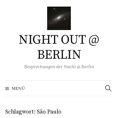
Springe
zum
Inhalt
NIGHT OUT @
BERLIN
Besprechungen der Nacht @ Berlin
Suchen
nach:
MENÜ
Schlagwort:
São Paulo