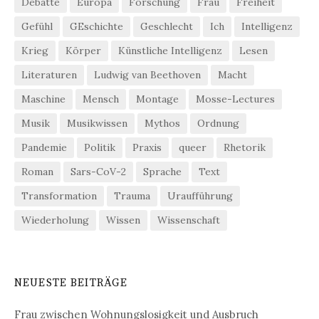
Debatte
Europa
Forschung
Frau
Freiheit
Gefühl
GEschichte
Geschlecht
Ich
Intelligenz
Krieg
Körper
Künstliche Intelligenz
Lesen
Literaturen
Ludwig van Beethoven
Macht
Maschine
Mensch
Montage
Mosse-Lectures
Musik
Musikwissen
Mythos
Ordnung
Pandemie
Politik
Praxis
queer
Rhetorik
Roman
Sars-CoV-2
Sprache
Text
Transformation
Trauma
Uraufführung
Wiederholung
Wissen
Wissenschaft
NEUESTE BEITRÄGE
Frau zwischen Wohnungslosigkeit und Ausbruch