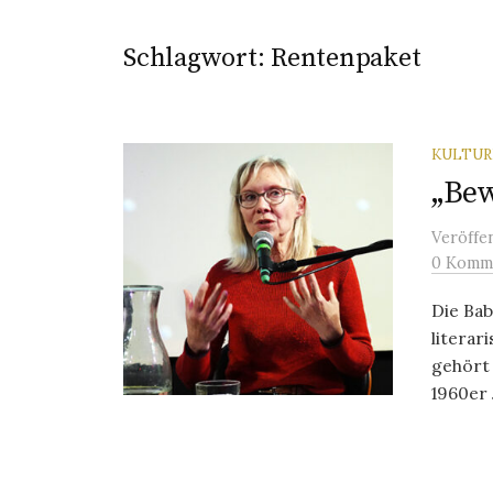
Schlagwort:
Rentenpaket
KULTU
„Bew
Veröffe
0 Komm
Die Ba
literar
gehört
1960er J