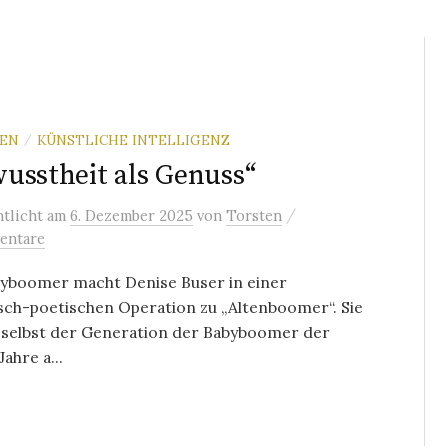
REN
KÜNSTLICHE INTELLIGENZ
/
usstheit als Genuss“
/
ntlicht
am
6. Dezember 2025
von
Torsten
entare
byboomer macht Denise Buser in einer
isch-poetischen Operation zu „Altenboomer“. Sie
 selbst der Generation der Babyboomer der
ahre a...