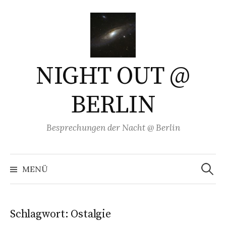
Springe
zum
Inhalt
NIGHT OUT @
BERLIN
Besprechungen der Nacht @ Berlin
Suchen
nach:
MENÜ
Schlagwort:
Ostalgie