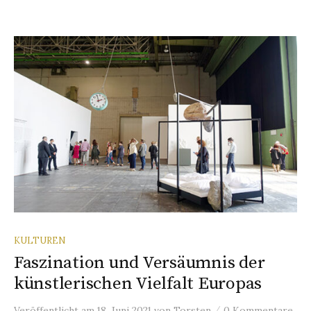
KULTUREN
Faszination und Versäumnis der
künstlerischen Vielfalt Europas
/
Veröffentlicht
am
18. Juni 2021
von
Torsten
0 Kommentare